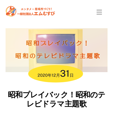
Skip
to
Menu
content
31
2020
年
12月
日
昭和プレイバック！昭和のテ
レビドラマ主題歌