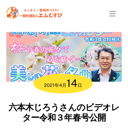
Skip
to
Menu
content
14
2021
年
4月
日
六本木じろうさんのビデオレ
ター令和３年春号公開