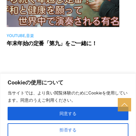
YOUTUBE
,
音楽
年末年始の定番「第九」をご一緒に！
Cookieの使用について
当サイトでは、より良い閲覧体験のためにCookieを使用してい
ます。同意のうえご利用ください。
プライバシーポリシー
同意する
拒否する
©M-Musubi 2020-2024